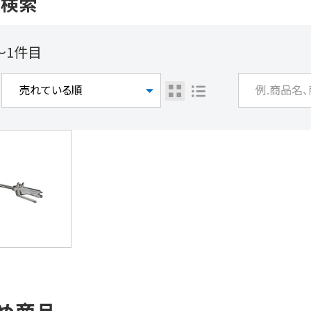
を検索
〜1件目
め商品