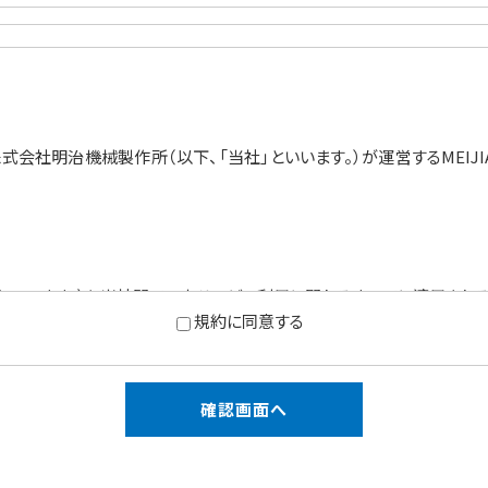
会社明治機械製作所（以下、「当社」といいます。）が運営するMEIJIAIR
」といいます。）と当社間での本サービス利用に関わるすべてに適用される
規約に同意する
いただけます。なお会員登録をするお客様は、本規約に同意するものとし
約を変更することができます。
および効力発生日を本サービスのウェブサイトに表示し、または当社が定