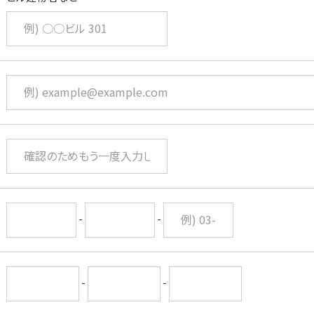
-
-
-
-