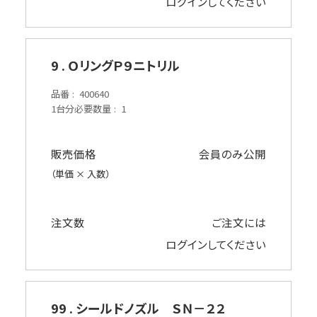
ログイン
してください
9 . ＯリングＰ９ニトリル
品番
400640
1台分必要数量
1
販売価格
会員のみ公開
（単価 × 入数）
注文数
ご注文には
ログイン
してください
99 . シールドノズル ＳＮ－２２