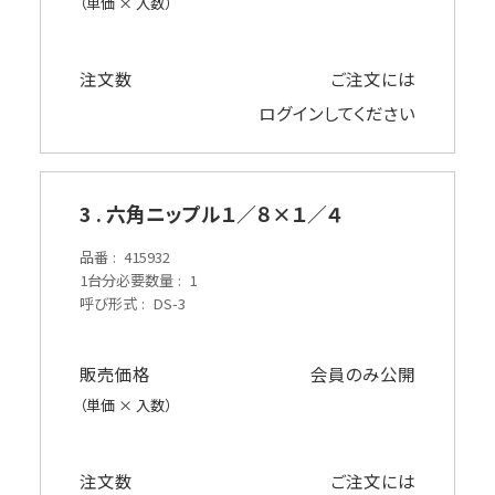
（単価 × 入数）
注文数
ご注文には
ログイン
してください
3 . 六角ニップル１／８×１／４
品番
415932
1台分必要数量
1
呼び形式
DS-3
販売価格
会員のみ公開
（単価 × 入数）
注文数
ご注文には