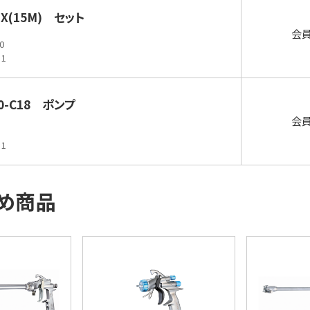
MIX(15M) セット
会
0
1
10-C18 ポンプ
会
1
め商品