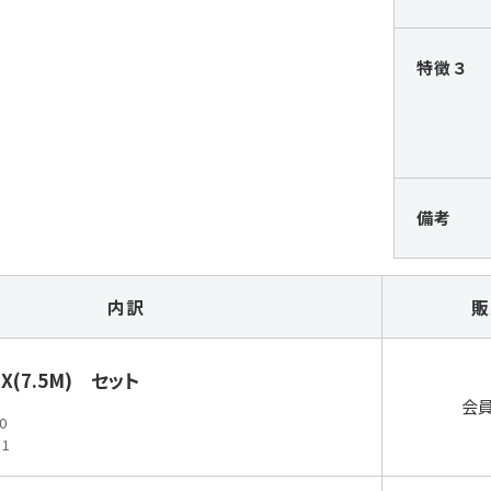
特徴３
備考
内訳
販
IX(7.5M) セット
会
0
1