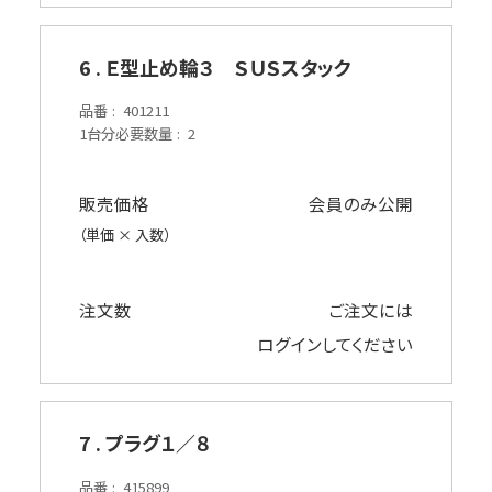
6 . Ｅ型止め輪３ ＳＵＳスタック
品番
401211
1台分必要数量
2
販売価格
会員のみ公開
（単価 × 入数）
注文数
ご注文には
ログイン
してください
7 . プラグ１／８
品番
415899